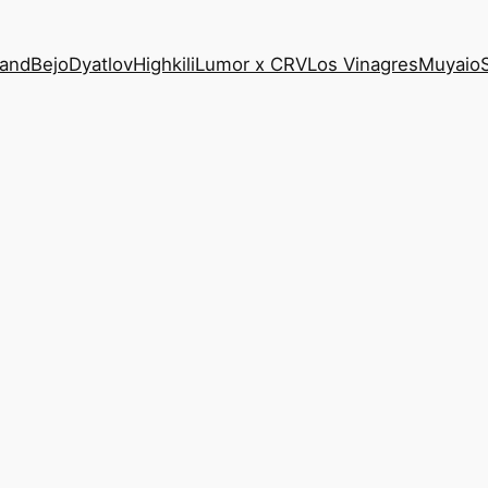
Band
Bejo
Dyatlov
Highkili
Lumor x CRV
Los Vinagres
Muyaio