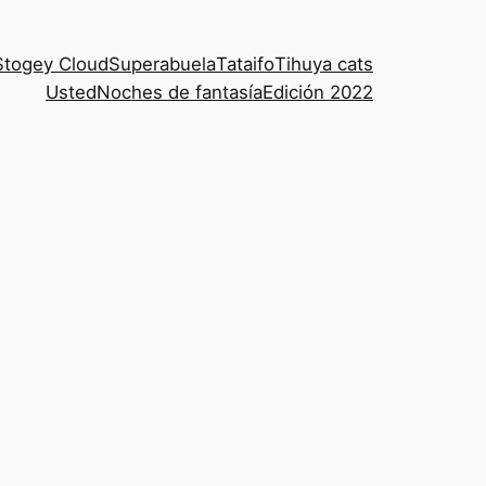
Stogey Cloud
Superabuela
Tataifo
Tihuya cats
Usted
Noches de fantasía
Edición 2022